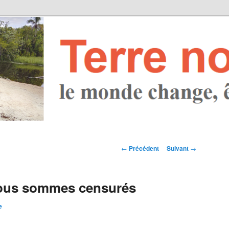
Navigation des
←
Précédent
Suivant
→
articles
nous sommes censurés
e