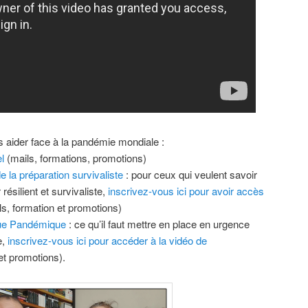
 aider face à la pandémie mondiale :
l
(mails, formations, promotions)
e la préparation survivaliste
: pour ceux qui veulent savoir
résilient et survivaliste,
inscrivez-vous ici pour avoir accès
s, formation et promotions)
que Pandémique
: ce qu’il faut mettre en place en urgence
e,
inscrivez-vous ici pour accéder à la vidéo de
et promotions).