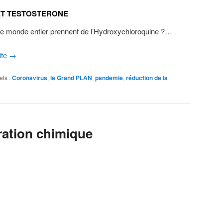
T TESTOSTERONE
 le monde entier prennent de l’Hydroxychloroquine ?…
ite
→
efs :
Coronavirus
,
le Grand PLAN
,
pandemie
,
réduction de la
ration chimique