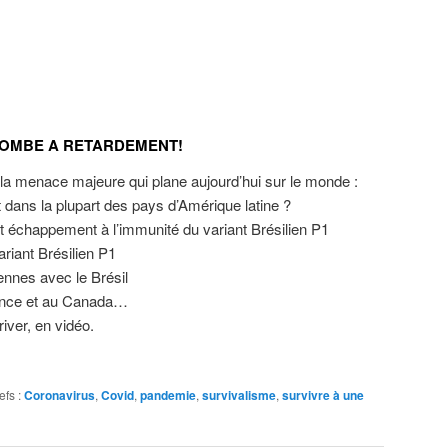
 BOMBE A RETARDEMENT!
 la menace majeure qui plane aujourd’hui sur le monde :
dans la plupart des pays d’Amérique latine ?
et échappement à l’immunité du variant Brésilien P1
ariant Brésilien P1
ennes avec le Brésil
ance et au Canada…
river, en vidéo.
efs :
Coronavirus
,
Covid
,
pandemie
,
survivalisme
,
survivre à une