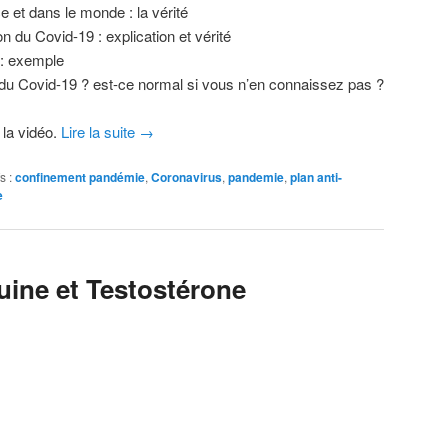
ce et dans le monde : la vérité
n du Covid-19 : explication et vérité
: exemple
u Covid-19 ? est-ce normal si vous n’en connaissez pas ?
 la vidéo.
Lire la suite
→
s :
confinement pandémie
,
Coronavirus
,
pandemie
,
plan anti-
e
ine et Testostérone