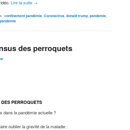
vidéo.
Lire la suite
→
s :
confinement pandémie
,
Coronavirus
,
donald trump
,
pandemie
,
 pandémie
ensus des perroquets
ne
S DES PERROQUETS
 dans la pandémie actuelle ?
ire oublier la gravité de la maladie :