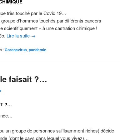
 CHIMIQUE
upe très touché par le Covid 19…
 groupe d’hommes touchés par différents cancers
 scientifiquement » à une castration chimique !
déo.
Lire la suite
→
s :
Coronavirus
,
pandemie
le faisait ?…
e
IT ?…
monde…
ou un groupe de personnes suffisamment riches) décide
nde (dont le pays dans lequel vous vivez)…