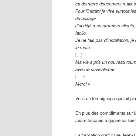
ça demarre doucement mais s
Pour l’instant je vise surtout 
du boitage.
J’ai déjà mes premiers clients
facile.
Je ne fais pas d’installation, j
le reste.
[…]
Ma vie a pris un nouveau tourn
avec le suvivalisme.
[….]
r
Merci »
Voilà un témoignage qui fait plai
En plus des compliments sur la 
Jean-Jacques a gagné sa libert
La formation dont parle Jean-J