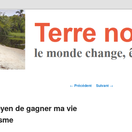
Navigation des
←
Précédent
Suivant
→
articles
oyen de gagner ma vie
isme