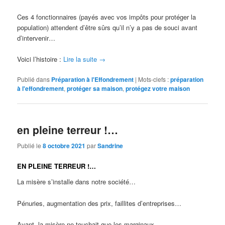
Ces 4 fonctionnaires (payés avec vos impôts pour protéger la
population) attendent d’être sûrs qu’il n’y a pas de souci avant
d’intervenir…
Voici l’histoire :
Lire la suite
→
Publié dans
Préparation à l'Effondrement
|
Mots-clefs :
préparation
à l'effondrement
,
protéger sa maison
,
protégez votre maison
en pleine terreur !…
Publié le
8 octobre 2021
par
Sandrine
EN PLEINE TERREUR !…
La misère s’installe dans notre société…
Pénuries, augmentation des prix, faillites d’entreprises…
Avant, la misère ne touchait que les marginaux.