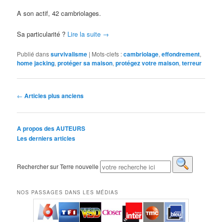
A son actif, 42 cambriolages.
Sa particularité ?
Lire la suite
→
Publié dans
survivalisme
|
Mots-clefs :
cambriolage
,
effondrement
,
home jacking
,
protéger sa maison
,
protégez votre maison
,
terreur
Navigation des articles
←
Articles plus anciens
A propos des AUTEURS
Les derniers articles
Rechercher sur Terre nouvelle
NOS PASSAGES DANS LES MÉDIAS