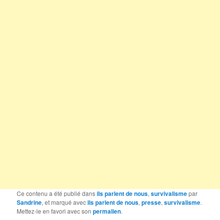
Ce contenu a été publié dans
ils parlent de nous
,
survivalisme
par
Sandrine
, et marqué avec
ils parlent de nous
,
presse
,
survivalisme
.
Mettez-le en favori avec son
permalien
.