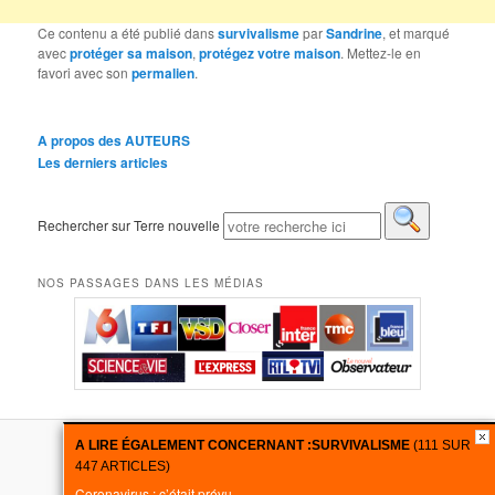
Ce contenu a été publié dans
survivalisme
par
Sandrine
, et marqué
avec
protéger sa maison
,
protégez votre maison
. Mettez-le en
favori avec son
permalien
.
A propos des AUTEURS
Les derniers articles
Rechercher sur Terre nouvelle
NOS PASSAGES DANS LES MÉDIAS
A LIRE ÉGALEMENT CONCERNANT :
SURVIVALISME
(111 SUR
Fièrement propulsé par WordPress
447 ARTICLES)
Coronavirus : c’était prévu