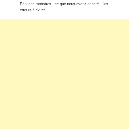
Pénuries monstres : ce que nous avons acheté + les
erreurs à éviter