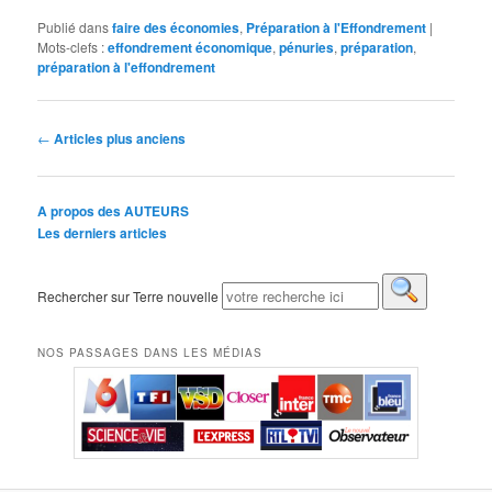
Publié dans
faire des économies
,
Préparation à l'Effondrement
|
Mots-clefs :
effondrement économique
,
pénuries
,
préparation
,
préparation à l'effondrement
Navigation des articles
←
Articles plus anciens
A propos des AUTEURS
Les derniers articles
Rechercher sur Terre nouvelle
NOS PASSAGES DANS LES MÉDIAS