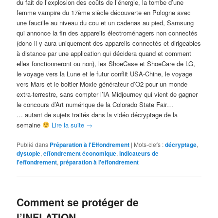
du fait de l’explosion des coûts de l’énergie, la tombe d’une
femme vampire du 17ème siècle découverte en Pologne avec
une faucille au niveau du cou et un cadenas au pied, Samsung
qui annonce la fin des appareils électroménagers non connectés
(donc il y aura uniquement des appareils connectés et dirigeables
à distance par une application qui décidera quand et comment
elles fonctionneront ou non), les ShoeCase et ShoeCare de LG,
le voyage vers la Lune et le futur conflit USA-Chine, le voyage
vers Mars et le boitier Moxie générateur d’O2 pour un monde
extra-terrestre, sans compter l’IA Midjourney qui vient de gagner
le concours d’Art numérique de la Colorado State Fair…
… autant de sujets traités dans la vidéo décryptage de la
semaine
Lire la suite
→
Publié dans
Préparation à l'Effondrement
|
Mots-clefs :
décryptage
,
dystopie
,
effondrement économique
,
indicateurs de
l'effondrement
,
préparation à l'effondrement
Comment se protéger de
l’INFLATION