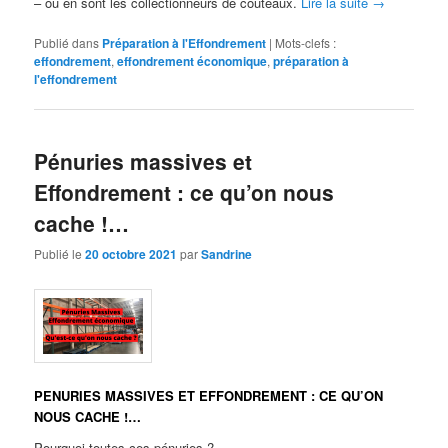
– où en sont les collectionneurs de couteaux.
Lire la suite
→
Publié dans
Préparation à l'Effondrement
|
Mots-clefs :
effondrement
,
effondrement économique
,
préparation à
l'effondrement
Pénuries massives et
Effondrement : ce qu’on nous
cache !…
Publié le
20 octobre 2021
par
Sandrine
PENURIES MASSIVES ET EFFONDREMENT : CE QU’ON
NOUS CACHE !…
Pourquoi toutes ces pénuries ?