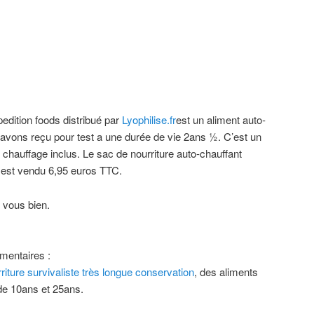
pedition foods distribué par
Lyophilise.fr
est un aliment auto-
 avons reçu pour test a une durée de vie 2ans ½. C’est un
 chauffage inclus. Le sac de nourriture auto-chauffant
e est vendu 6,95 euros TTC.
z vous bien.
mentaires :
rriture survivaliste très longue conservation
, des aliments
 de 10ans et 25ans.