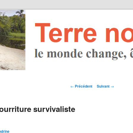
Navigation des
←
Précédent
Suivant
→
articles
ourriture survivaliste
ndrine