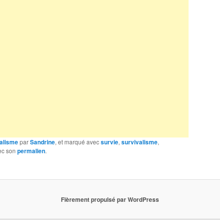
alisme
par
Sandrine
, et marqué avec
survie
,
survivalisme
,
vec son
permalien
.
Fièrement propulsé par WordPress