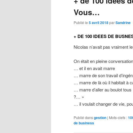
+ de 100 idées 
Vous…
Publié le
5 avril 2018
par
Sandrine
+ DE 100 IDEES DE BUSN
Nicolas n’avait pas vraiment 
On était en pleine conversatio
… et il en avait marre
… marre de son travail d’ingén
… marre de là où il habitait à 
… marre d’aller au boulot tou
?… »
… il voulait changer de vie, p
Publié dans
gestion
|
Mots-clefs :
10
de business