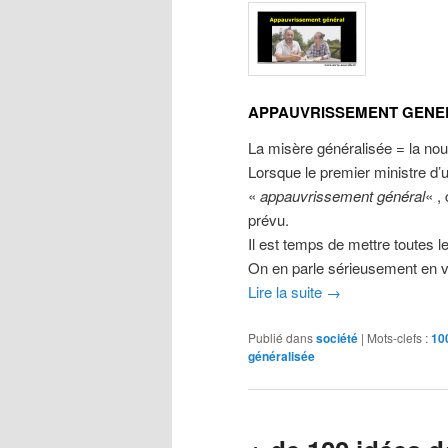
APPAUVRISSEMENT GEN
La misère généralisée = la no
Lorsque le premier ministre d’
«
appauvrissement général
« ,
prévu.
Il est temps de mettre toutes l
On en parle sérieusement en v
Lire la suite
→
Publié dans
société
|
Mots-clefs :
10
généralisée