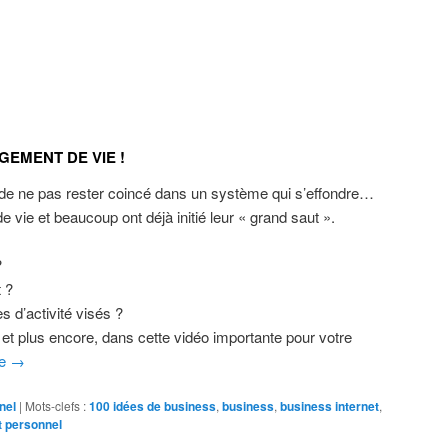
EMENT DE VIE !
 de ne pas rester coincé dans un système qui s’effondre…
vie et beaucoup ont déjà initié leur « grand saut ».
?
t ?
 d’activité visés ?
et plus encore, dans cette vidéo importante pour votre
te
→
nel
|
Mots-clefs :
100 idées de business
,
business
,
business internet
,
 personnel