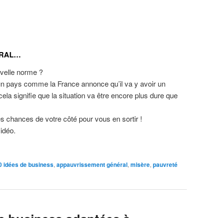
ERAL…
uvelle norme ?
un pays comme la France annonce qu’il va y avoir un
 cela signifie que la situation va être encore plus dure que
es chances de votre côté pour vous en sortir !
idéo.
0 idées de business
,
appauvrissement général
,
misère
,
pauvreté