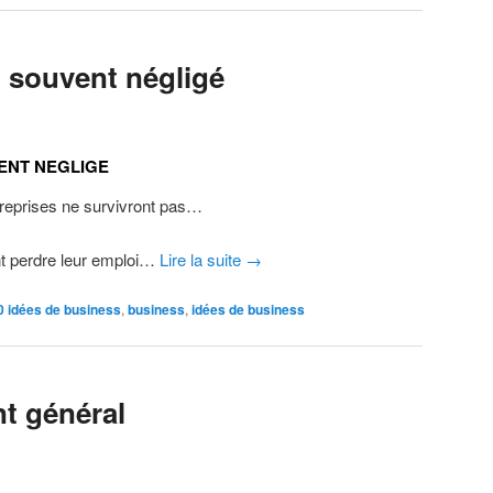
p souvent négligé
ENT NEGLIGE
treprises ne survivront pas…
nt perdre leur emploi…
Lire la suite
→
0 idées de business
,
business
,
idées de business
t général