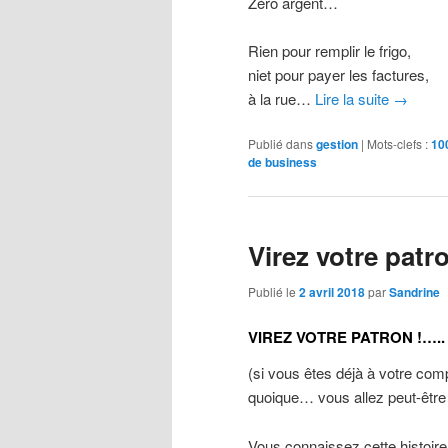
Zéro argent…
Rien pour remplir le frigo,
niet pour payer les factures,
à la rue…
Lire la suite
→
Publié dans
gestion
|
Mots-clefs :
10
de business
Virez votre patr
Publié le
2 avril 2018
par
Sandrine
VIREZ VOTRE PATRON !…..
(si vous êtes déjà à votre co
quoique… vous allez peut-être
Vous connaissez cette histoir