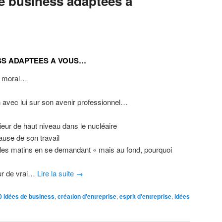
de business adaptées à
ESS ADAPTEES A VOUS…
le moral…
n avec lui sur son avenir professionnel…
ieur de haut niveau dans le nucléaire
cause de son travail
s les matins en se demandant « mais au fond, pourquoi
our de vrai…
Lire la suite
→
0 idées de business
,
création d'entreprise
,
esprit d'entreprise
,
idées