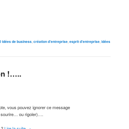
0 idées de business
,
création d'entreprise
,
esprit d'entreprise
,
idées
on !…..
mpte, vous pouvez ignorer ce message
 sourire… ou rigoler)….
e ?
Lire la suite
→