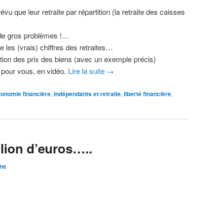
évu que leur retraite par répartition (la retraite des caisses
r de gros problèmes !…
les (vrais) chiffres des retraites…
tion des prix des biens (avec un exemple précis)
s pour vous, en vidéo.
Lire la suite
→
tonomie financière
,
indépendants et retraite
,
liberté financière
,
lion d’euros…..
ine