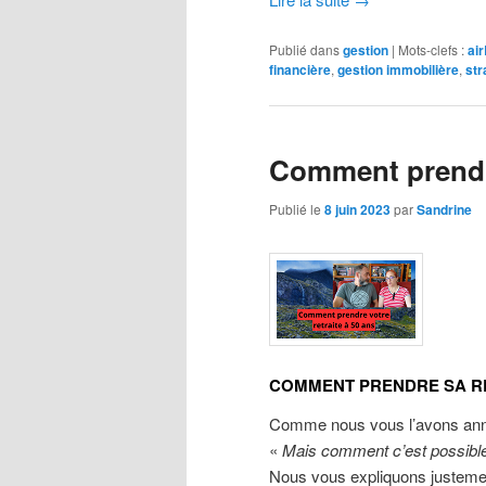
Publié dans
gestion
|
Mots-clefs :
ai
financière
,
gestion immobilière
,
str
Comment prendre
Publié le
8 juin 2023
par
Sandrine
COMMENT PRENDRE SA RE
Comme nous vous l’avons annon
«
Mais comment c’est possible 
Nous vous expliquons justem