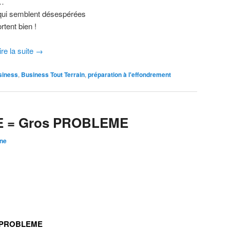
e…
qui semblent désespérées
tent bien !
ire la suite
→
siness
,
Business Tout Terrain
,
préparation à l'effondrement
TE = Gros PROBLEME
ine
S PROBLEME