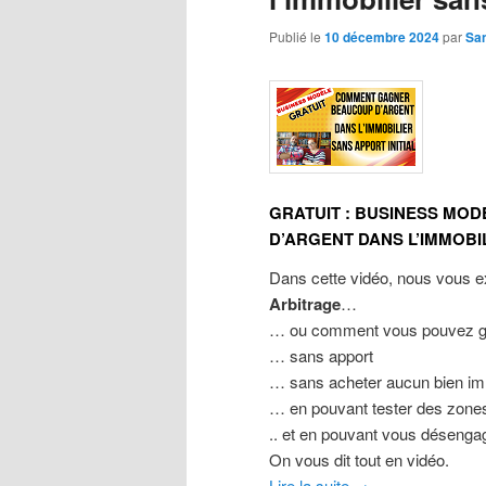
Publié le
10 décembre 2024
par
Sa
GRATUIT : BUSINESS MO
D’ARGENT DANS L’IMMOBIL
Dans cette vidéo, nous vous e
Arbitrage
…
… ou comment vous pouvez gag
… sans apport
… sans acheter aucun bien im
… en pouvant tester des zones 
.. et en pouvant vous désenga
On vous dit tout en vidéo.
Lire la suite
→