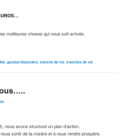
’EUROS…
des meilleures choses qui nous soit arrivée.
lite
,
gestion financière
,
tranche de vie
,
tranches de vie
nous…..
ine
03), nous avons structuré un plan d’action.
à nous sortir de la misère et à nous rendre prospère.