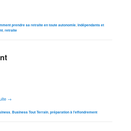
mment prendre sa retraite en toute autonomie
,
indépendants et
nt
,
retraite
nt
suite
→
siness
,
Business Tout Terrain
,
préparation à l'effondrement