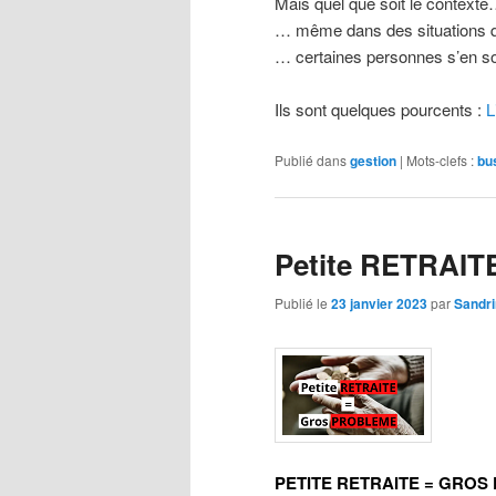
Mais quel que soit le context
… même dans des situations 
… certaines personnes s’en sor
Ils sont quelques pourcents :
L
Publié dans
gestion
|
Mots-clefs :
bu
Petite RETRAI
Publié le
23 janvier 2023
par
Sandr
PETITE RETRAITE = GRO