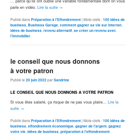
… parce qu’ils ont oublié une variable fondamentale dont on vous
parle en vidéo.
Lire la suite
→
Publié dans
Préparation à l'Effondrement
|
Mots-clefs :
100 idées de
business
,
Business Garage
,
comment gagner sa vie sur internet
,
idées de business
,
revenu alternatif
,
se créer un revenu avec
l'immobilier
le conseil que nous donnons
à votre patron
Publié le
20 juin 2022
par
Sandrine
LE CONSEIL QUE NOUS DONNONS A VOTRE PATRON
Si vous êtes salarié, ça risque de ne pas vous plaire…
Lire la
suite
→
Publié dans
Préparation à l'Effondrement
|
Mots-clefs :
100 idées de
business
,
effondrement économique
,
gagner de l'argent
,
gagnez
votre vie
,
idées de business
,
préparation à l'effondrement