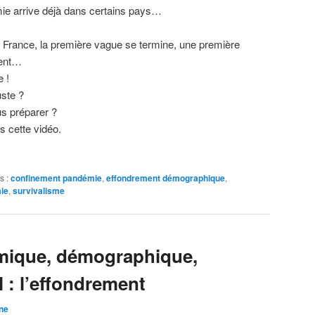
e arrive déjà dans certains pays…
France, la première vague se termine, une première
ment…
e !
uste ?
s préparer ?
 cette vidéo.
s :
confinement pandémie
,
effondrement démographique
,
ie
,
survivalisme
mique, démographique,
 : l’effondrement
ne