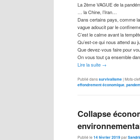
La 2ème VAGUE de la pandémi
… la Chine, l’Iran…
Dans certains pays, comme la 
vague adoucit par le confine
C’est le calme avant la tempêt
Qu’est-ce qui nous attend au j
Que devez-vous faire pour vou
On vous tout ça ensemble dans
Lire la suite
→
Publié dans
survivalisme
|
Mots-clef
effondrement économique
,
pandem
Collapse écono
environnemental
Publié le
14 février 2019
par
Sandri