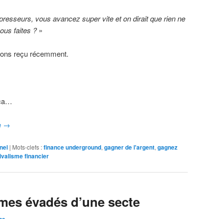
esseurs, vous avancez super vite et on dirait que rien ne
ous faites ?
»
vons reçu récemment.
 ça…
e
→
nel
|
Mots-clefs :
finance underground
,
gagner de l'argent
,
gagnez
ivalisme financier
es évadés d’une secte