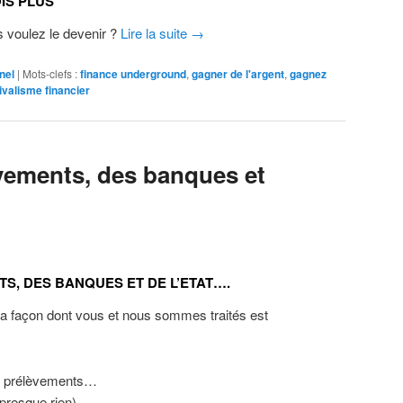
IS PLUS
 voulez le devenir ?
Lire la suite
→
nel
|
Mots-clefs :
finance underground
,
gagner de l'argent
,
gagnez
ivalisme financier
vements, des banques et
S, DES BANQUES ET DE L’ETAT….
a façon dont vous et nous sommes traités est
es prélèvements…
e presque rien)…