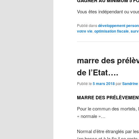
GAGNER AU MINIMUM 5 FO
Vous êtes indépendant ou vous
Publié dans
développement person
votre vie
,
optimisation fiscale
,
surv
marre des prélè
de l’Etat….
Publié le
5 mars 2018
par
Sandrine
MARRE DES PRÉLÈVEMENT
Pour le commun des mortels, l
« normale »…
Normal d’être étranglés par l
(on bosse et à la fin il ne rest