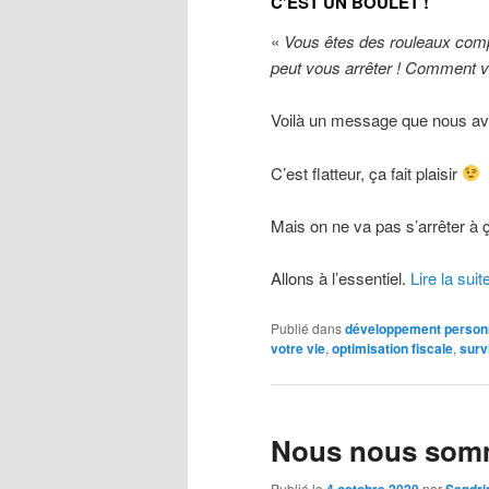
C’EST UN BOULET !
«
Vous êtes des rouleaux compr
peut vous arrêter ! Comment v
Voilà un message que nous a
C’est flatteur, ça fait plaisir
Mais on ne va pas s’arrêter à
Allons à l’essentiel.
Lire la suit
Publié dans
développement person
votre vie
,
optimisation fiscale
,
surv
Nous nous somm
Publié le
par