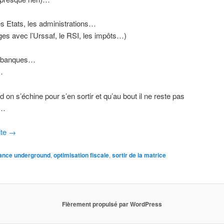
es Etats, les administrations…
es avec l’Urssaf, le RSI, les impôts…)
es banques…
…
 on s’échine pour s’en sortir et qu’au bout il ne reste pas
t…
ite
→
nance underground
,
optimisation fiscale
,
sortir de la matrice
Fièrement propulsé par WordPress