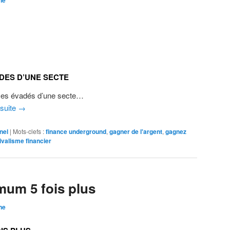
ne
DES D’UNE SECTE
mes évadés d’une secte…
 suite
→
nel
|
Mots-clefs :
finance underground
,
gagner de l'argent
,
gagnez
ivalisme financier
um 5 fois plus
ne