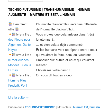
TECHNO-FUTURISME | TRANSHUMANISME – HUMAIN
AUGMENTE – MAITRES ET BETAIL HUMAIN
Lien direct
L’humanité d’aujourd’hui sera très différente
utile
de l’humanité d’aujourd’hui…
livre à lire :
Vous croyez que cela arrivera dans (très)
des Fleurs pour
longtemps ?…
Algernon, Daniel
… et bien cela a déjà commencé.
Keyes
Et les humains vont se répartir entre : ceux
livre à lire :
qui voudront le faire, ceux qui voudront
le Meilleur des
l’imposer aux autres et ceux qui voudront
Mondes, Aldous
résister.
Huxley
Choisissez votre camp !
livre à lire :
On vous dit tout en vidéo.
Homme Plus,
Frederik Pohl
Lire la suite
→
Publié dans
TECHNO-FUTURISME
|
Mots-clefs :
humain 2.0
,
humain