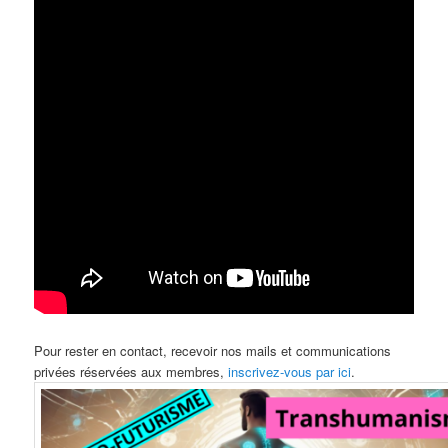
Pour rester en contact, recevoir nos mails et communications
privées réservées aux membres,
inscrivez-vous par ici
.