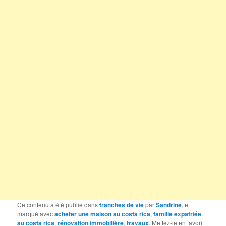
Ce contenu a été publié dans
tranches de vie
par
Sandrine
, et
marqué avec
acheter une maison au costa rica
,
famille expatriée
au costa rica
,
rénovation immobilière
,
travaux
. Mettez-le en favori