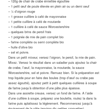
– 120g de chair de crabe émiettée égouttée
– 1 petit œuf de poule élevée en plein air ou un demi oeuf
– ¼ d’oignon rouge
– 1 grosse cuillère à café de mayonnaise
– 1 petite cuillère à café de moutarde
– 1 cuillère à café de sauce Worcestershire
– quelques brins de persil frais
– 1 poignée de mie de pain complet bio
– farine complète ou semi complète bio
– huile d’olive bio
– sel et poivre.
Dans un petit mixeur, versez l’oignon, le persil, la mie de pain.
Mixez. Versez le résultat dans un saladier puis ajoutez la chair
de crabe, l’œuf, la mayonnaise, la moutarde, la sauce
Worcestershire, sel et poivre. Remuez bien. Si la préparation est
trop liquide pour en faire des boules (trop d’œuf ou crabe pas
assez égoutté), ajoutez petit à petit quelques cuillères à soupe
de farine jusqu’à obtention d’une pâte plus épaisse.
Dans une assiette creuse, versez un fond de farine. A l’aide
d’une cuillère à soupe, préparez une boulette, roulez la dans la
farine puis aplatissez la légèrement. Recommencez jusqu’à
épuisement de la pâte (environ dix petites croquettes).