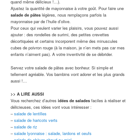
quand même délicieux !…).
Ajustez la quantité de mayonnaise à votre goût. Pour faire une
salade de pâtes
légères, nous remplaçons parfois la
mayonnaise par de l’huile d’olive.
Pour ceux qui veulent varier les plaisirs, vous pouvez aussi
ajouter : des rondelles de surimi, des petites crevettes
décortiquées et certains incorporent même des minuscules
cubes de poivron rouge (à la maison, je n’en mets pas car mes
enfants n’aiment pas). A votre inventivité de se débrider.
Servez votre salade de pâtes avec bonheur. Si simple et
tellement agréable. Vos bambins vont adorer et les plus grands
aussi !…
>> A LIRE AUSSI
Vous recherchez d’autres
idées de salades
faciles à réaliser et
délicieuses, ces idées vont vous intéresser :
–
salade de lentilles
–
salade de haricots verts
–
salade de riz
–
salade lyonnaise : salade, lardons et oeufs
–
salade de chèvre chaud au miel