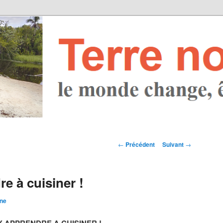
Navigation des
←
Précédent
Suivant
→
articles
e à cuisiner !
ine