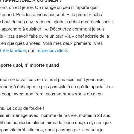
X APPRENDRE A CUISINER !
bord, on est jeune. On mange un peu n’importe quoi,
e quand. Puis les années passent. Et le premier bébé
e bout de son nez. Viennent alors le début des résolutions :
x apprendre à cuisiner ! ». Découvrez comment je suis
e « pas savoir faire cuire un œuf » à « chef adorée de la
» en quelques années. Voilà mes deux premiers livres
 Vie familiale
, sur
Terre-nouvelle.fr
.
porte quoi, n’importe quand
aman ne savait pas et n’aimait pas cuisiner. Lyonnaise,
onneur à échapper le plus possible à ce qu’elle appelait la «
u coup, avec mon frère, nous sommes sortis du giron
ns. Le coup de foudre !
s en ménage avec l’homme de ma vie, mariés à 23 ans,
etit nos habitudes alimentaires de jeune couple dynamique.
pas vite prêt, vite pris, sans passage par la case « je