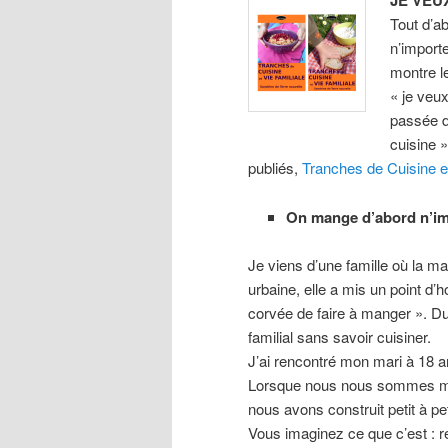
JE VEU
Tout d’a
n’import
montre l
« je veu
passée d
cuisine 
publiés,
Tranches de Cuisine et
On mange d’abord n’im
Je viens d’une famille où la m
urbaine, elle a mis un point d’h
corvée de faire à manger ». D
familial sans savoir cuisiner.
J’ai rencontré mon mari à 18 a
Lorsque nous nous sommes mi
nous avons construit petit à p
Vous imaginez ce que c’est : re