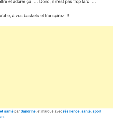
ettre et adorer ça !… Donc, il n’est pas trop tard !…
che, à vos baskets et transpirez !!!
et santé
par
Sandrine
, et marqué avec
résilience
,
santé
,
sport
.
en
.