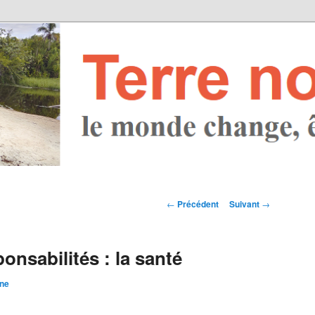
Navigation des
←
Précédent
Suivant
→
articles
onsabilités : la santé
ine