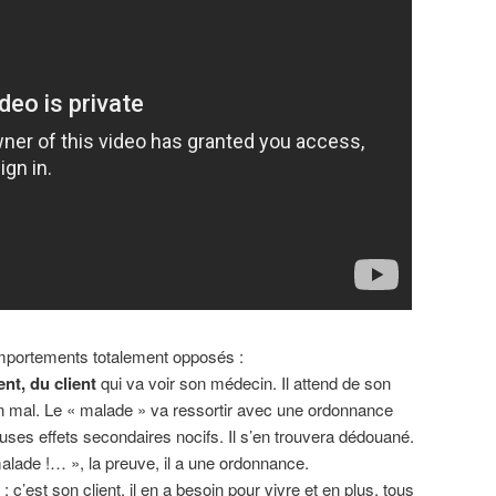
omportements totalement opposés :
nt, du client
qui va voir son médecin. Il attend de son
n mal. Le « malade » va ressortir avec une ordonnance
s effets secondaires nocifs. Il s’en trouvera dédouané.
malade !… », la preuve, il a une ordonnance.
 c’est son client, il en a besoin pour vivre et en plus, tous