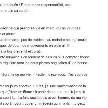
nt imbriqués ! Prendre ses responsabilité, cela
n main sa santé !!!
rsonne qui prend sa vie en main
, qui ne veut pas
et abusif.
ut de champ, pas de médecin au moindre nez qui coule.
que, de sport, de mouvements en plein air !!!
la fois préventif et curatif !
anté humaine s’en rendent de plus en plus compte : bonne
ue régulière sont les deux pierres angulaires d’une bonne
 intégrante de ma vie. « Facile !, direz-vous. T’es sportive
été toujours sportive. En fait, j’ai une malformation de la
 que j’étais en 5ème : à partir de ce moment là jusqu’à
t de sport !… Il a fallu que je sois avec l’homme de ma vie,
d sportif, pour trouver un médecin qui m’a dit « tu peux