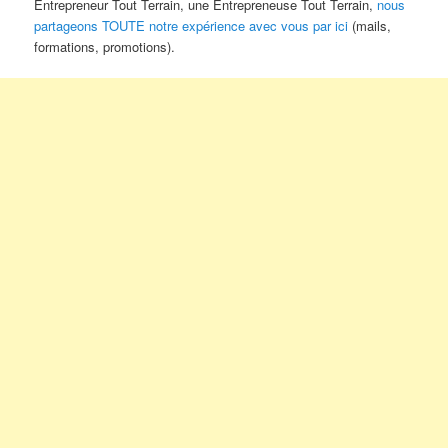
Entrepreneur Tout Terrain, une Entrepreneuse Tout Terrain,
nous
partageons TOUTE notre expérience avec vous par ici
(mails,
formations, promotions).