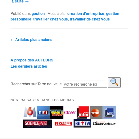
la suite
→
Publié dans
gestion
|
Mots-clefs :
création d'entreprise
,
gestion
personnelle
,
travailler chez vous
,
travailler de chez vous
Navigation des articles
←
Articles plus anciens
A propos des AUTEURS
Les derniers articles
Rechercher sur Terre nouvelle
NOS PASSAGES DANS LES MÉDIAS