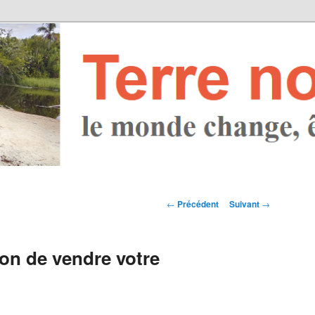
Navigation des
←
Précédent
Suivant
→
articles
çon de vendre votre