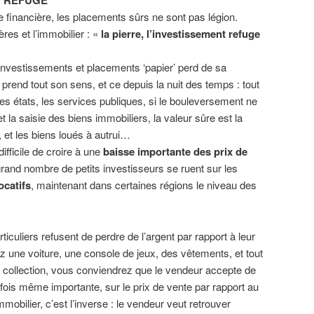
R REFUGE
financière, les placements sûrs ne sont pas légion.
es et l’immobilier : «
la pierre, l’investissement refuge
s investissements et placements ‘papier’ perd de sa
rre prend tout son sens, et ce depuis la nuit des temps : tout
les états, les services publiques, si le bouleversement ne
et la saisie des biens immobiliers, la valeur sûre est la
r, et les biens loués à autrui…
difficile de croire à une
baisse importante des prix de
grand nombre de petits investisseurs se ruent sur les
ocatifs
, maintenant dans certaines régions le niveau des
articuliers refusent de perdre de l’argent par rapport à leur
ez une voiture, une console de jeux, des vêtements, et tout
de collection, vous conviendrez que le vendeur accepte de
rfois même importante, sur le prix de vente par rapport au
mmobilier, c’est l’inverse : le vendeur veut retrouver