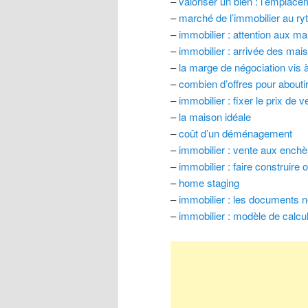
–
valoriser un bien : l’emplaceme
–
marché de l’immobilier au r
–
immobilier : attention aux ma
–
immobilier : arrivée des ma
–
la marge de négociation vis 
–
combien d’offres pour aboutir
–
immobilier : fixer le prix de 
–
la maison idéale
–
coût d’un déménagement
–
immobilier : vente aux enchè
–
immobilier : faire construire 
–
home staging
–
immobilier : les documents né
–
immobilier : modèle de calcul