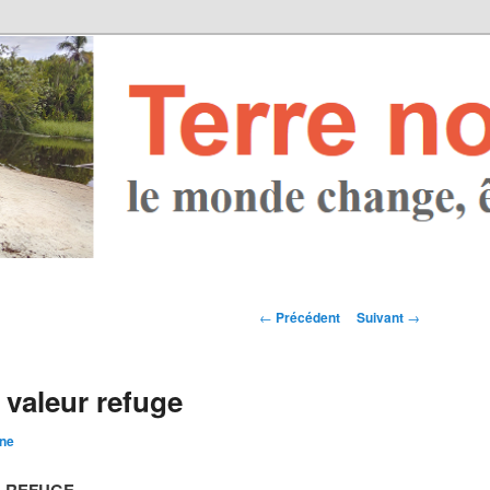
Navigation des
←
Précédent
Suivant
→
articles
 valeur refuge
ine