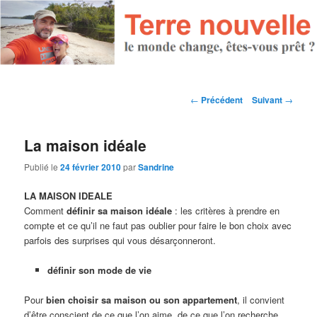
Navigation des articles
←
Précédent
Suivant
→
La maison idéale
Publié le
24 février 2010
par
Sandrine
LA MAISON IDEALE
Comment
définir sa maison idéale
: les critères à prendre en
compte et ce qu’il ne faut pas oublier pour faire le bon choix avec
parfois des surprises qui vous désarçonneront.
définir son mode de vie
Pour
bien choisir sa maison ou son appartement
, il convient
d’être conscient de ce que l’on aime, de ce que l’on recherche