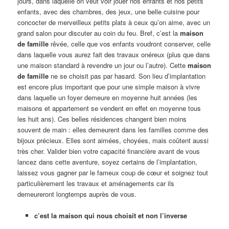
jours, dans laquelle on veut voir jouer nos enfants et nos petits
enfants, avec des chambres, des jeux, une belle cuisine pour
concocter de merveilleux petits plats à ceux qu’on aime, avec un
grand salon pour discuter au coin du feu. Bref, c’est la
maison
de famille
rêvée, celle que vos enfants voudront conserver, celle
dans laquelle vous aurez fait des travaux onéreux (plus que dans
une maison standard à revendre un jour ou l’autre). Cette
maison
de famille
ne se choisit pas par hasard. Son lieu d’implantation
est encore plus important que pour une simple maison à vivre
dans laquelle un foyer demeure en moyenne huit années (les
maisons et appartement se vendent en effet en moyenne tous
les huit ans). Ces belles résidences changent bien moins
souvent de main : elles demeurent dans les familles comme des
bijoux précieux. Elles sont aimées, choyées, mais coûtent aussi
très cher. Valider bien votre capacité financière avant de vous
lancez dans cette aventure, soyez certains de l’implantation,
laissez vous gagner par le fameux coup de cœur et soignez tout
particulièrement les travaux et aménagements car ils
demeureront longtemps auprès de vous.
c’est la maison qui nous choisit et non l’inverse