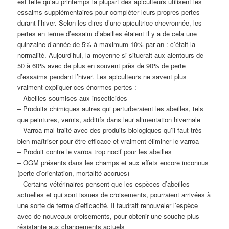
est telle qu’au printemps la plupart des apiculteurs utilisent les
essaims supplémentaires pour compléter leurs propres pertes
durant l’hiver. Selon les dires d’une apicultrice chevronnée, les
pertes en terme d’essaim d’abeilles étaient il y a de cela une
quinzaine d’année de 5% à maximum 10% par an : c’était la
normalité. Aujourd’hui, la moyenne si situerait aux alentours de
50 à 60% avec de plus en souvent près de 90% de perte
d’essaims pendant l’hiver. Les apiculteurs ne savent plus
vraiment expliquer ces énormes pertes :
– Abeilles soumises aux insecticides
– Produits chimiques autres qui perturberaient les abeilles, tels
que peintures, vernis, additifs dans leur alimentation hivernale
– Varroa mal traité avec des produits biologiques qu’il faut très
bien maîtriser pour être efficace et vraiment éliminer le varroa
– Produit contre le varroa trop nocif pour les abeilles
– OGM présents dans les champs et aux effets encore inconnus
(perte d’orientation, mortalité accrues)
– Certains vétérinaires pensent que les espèces d’abeilles
actuelles et qui sont issues de croisements, pourraient arrivées à
une sorte de terme d’efficacité. Il faudrait renouveler l’espèce
avec de nouveaux croisements, pour obtenir une souche plus
résistante aux changements actuels