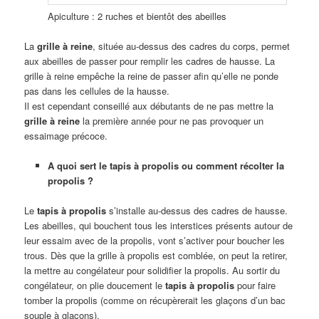
Apiculture : 2 ruches et bientôt des abeilles
La
grille à reine
, située au-dessus des cadres du corps, permet
aux abeilles de passer pour remplir les cadres de hausse. La
grille à reine empêche la reine de passer afin qu’elle ne ponde
pas dans les cellules de la hausse.
Il est cependant conseillé aux débutants de ne pas mettre la
grille à reine
la première année pour ne pas provoquer un
essaimage précoce.
A quoi sert le tapis à propolis ou comment récolter la
propolis ?
Le
tapis à propolis
s’installe au-dessus des cadres de hausse.
Les abeilles, qui bouchent tous les interstices présents autour de
leur essaim avec de la propolis, vont s’activer pour boucher les
trous. Dès que la grille à propolis est comblée, on peut la retirer,
la mettre au congélateur pour solidifier la propolis. Au sortir du
congélateur, on plie doucement le
tapis à propolis
pour faire
tomber la propolis (comme on récupèrerait les glaçons d’un bac
souple à glaçons).