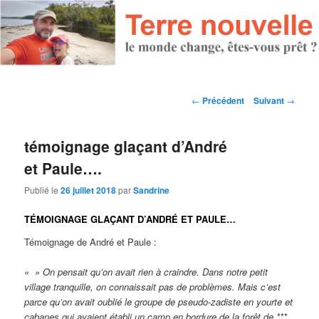
Navigation des articles
←
Précédent
Suivant
→
témoignage glaçant d’André
et Paule….
Publié le
26 juillet 2018
par
Sandrine
TÉMOIGNAGE GLAÇANT D’ANDRÉ ET PAULE…
Témoignage de André et Paule :
« » On pensait qu’on avait rien à craindre. Dans notre petit
village tranquille, on connaissait pas de problèmes. Mais c’est
parce qu’on avait oublié le groupe de pseudo-zadiste en yourte et
cabanes qui avaient établi un camp en bordure de la forêt de ***.