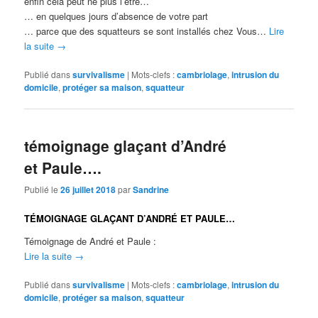
enfin cela peut ne plus l’être…
… en quelques jours d’absence de votre part
… parce que des squatteurs se sont installés chez Vous…
Lire
la suite
→
Publié dans
survivalisme
|
Mots-clefs :
cambriolage
,
intrusion du
domicile
,
protéger sa maison
,
squatteur
témoignage glaçant d’André
et Paule….
Publié le
26 juillet 2018
par
Sandrine
TÉMOIGNAGE GLAÇANT D’ANDRÉ ET PAULE…
Témoignage de André et Paule :
Lire la suite
→
Publié dans
survivalisme
|
Mots-clefs :
cambriolage
,
intrusion du
domicile
,
protéger sa maison
,
squatteur