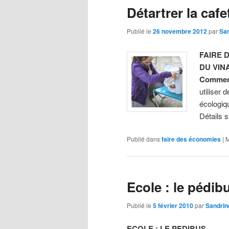
Détartrer la cafe
Publié le
26 novembre 2012
par
Sa
FAIRE 
DU VIN
Comment 
utiliser 
écologiq
Détails s
Publié dans
faire des économies
|
M
Ecole : le pédib
Publié le
5 février 2010
par
Sandrin
ECOLE : LE PEDIBUS