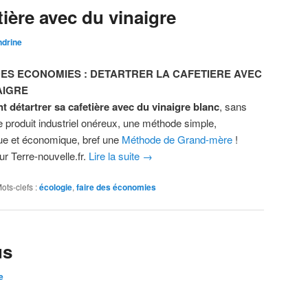
tière avec du vinaigre
ndrine
DES ECONOMIES : DETARTRER LA CAFETIERE AVEC
AIGRE
détartrer sa cafetière avec du vinaigre blanc
, sans
de produit industriel onéreux, une méthode simple,
ue et économique, bref une
Méthode de Grand-mère
!
ur Terre-nouvelle.fr.
Lire la suite
→
ots-clefs :
écologie
,
faire des économies
us
e