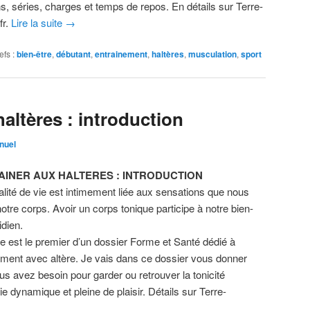
ns, séries, charges et temps de repos. En détails sur Terre-
fr.
Lire la suite
→
efs :
bien-être
,
débutant
,
entrainement
,
haltères
,
musculation
,
sport
haltères : introduction
nuel
AINER AUX HALTERES : INTRODUCTION
alité de vie est intimement liée aux sensations que nous
otre corps. Avoir un corps tonique participe à notre bien-
idien.
cle est le premier d’un dossier Forme et Santé dédié à
nement avec altère. Je vais dans ce dossier vous donner
us avez besoin pour garder ou retrouver la tonicité
 dynamique et pleine de plaisir. Détails sur Terre-