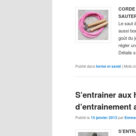
CORDE 
SAUTE
Le saut 
aussi bon
goût du 
régler u
Détails s
Publié dans
forme et santé
|
Mots-cl
S’entrainer aux
d’entrainement 
Publié le
15 janvier 2013
par
Emma
S’ENTR