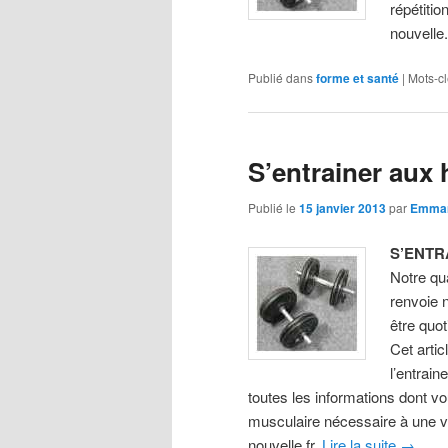
répétitio
nouvelle.
Publié dans
forme et santé
|
Mots-cl
S’entrainer aux 
Publié le
15 janvier 2013
par
Emma
S’ENTR
Notre qu
renvoie n
être quot
Cet arti
l’entrai
toutes les informations dont vo
musculaire nécessaire à une vie
nouvelle.fr.
Lire la suite
→