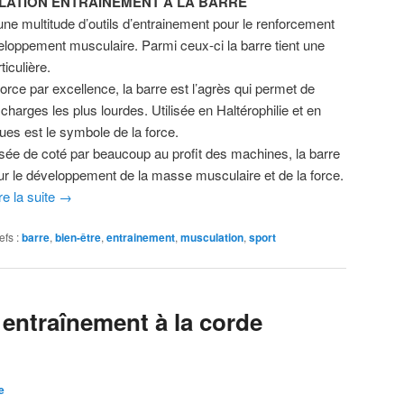
ATION ENTRAINEMENT A LA BARRE
 une multitude d’outils d’entrainement pour le renforcement
veloppement musculaire. Parmi ceux-ci la barre tient une
ticulière.
force par excellence, la barre est l’agrès qui permet de
 charges les plus lourdes. Utilisée en Haltérophilie et en
ques est le symbole de la force.
sée de coté par beaucoup au profit des machines, la barre
pour le développement de la masse musculaire et de la force.
re la suite
→
efs :
barre
,
bien-être
,
entrainement
,
musculation
,
sport
 entraînement à la corde
e