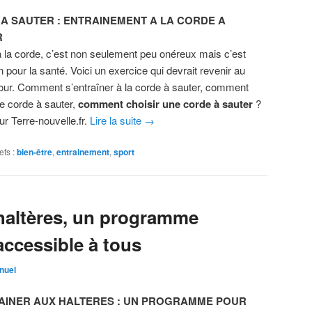
A SAUTER : ENTRAINEMENT A LA CORDE A
R
à la corde, c’est non seulement peu onéreux mais c’est
 pour la santé. Voici un exercice qui devrait revenir au
jour. Comment s’entraîner à la corde à sauter, comment
ne corde à sauter,
comment choisir une corde à sauter
?
ur Terre-nouvelle.fr.
Lire la suite
→
efs :
bien-être
,
entrainement
,
sport
 haltères, un programme
accessible à tous
nuel
AINER AUX HALTERES : UN PROGRAMME POUR