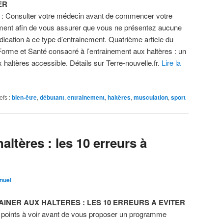
ER
n : Consulter votre médecin avant de commencer votre
ment afin de vous assurer que vous ne présentez aucune
ndication à ce type d’entrainement. Quatrième article du
Forme et Santé consacré à l’entrainement aux haltères : un
altères accessible. Détails sur Terre-nouvelle.fr.
Lire la
efs :
bien-être
,
débutant
,
entrainement
,
haltères
,
musculation
,
sport
altères : les 10 erreurs à
nuel
AINER AUX HALTERES : LES 10 ERREURS A EVITER
 points à voir avant de vous proposer un programme