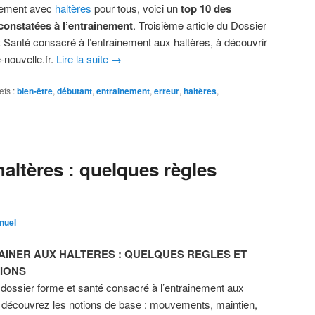
nement avec
haltères
pour tous, voici un
top 10 des
constatées à l’entrainement
. Troisième article du Dossier
 Santé consacré à l’entrainement aux haltères, à découvrir
-nouvelle.fr.
Lire la suite
→
efs :
bien-être
,
débutant
,
entrainement
,
erreur
,
haltères
,
haltères : quelques règles
nuel
AINER AUX HALTERES : QUELQUES REGLES ET
TIONS
dossier forme et santé consacré à l’entrainement aux
, découvrez les notions de base : mouvements, maintien,