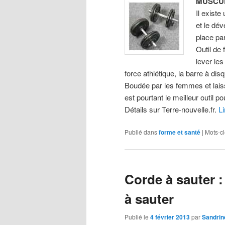
MUSCUL
Il existe
et le dé
place par
Outil de 
lever les
force athlétique, la barre à dis
Boudée par les femmes et lais
est pourtant le meilleur outil 
Détails sur Terre-nouvelle.fr.
Li
Publié dans
forme et santé
|
Mots-cl
Corde à sauter :
à sauter
Publié le
4 février 2013
par
Sandrin