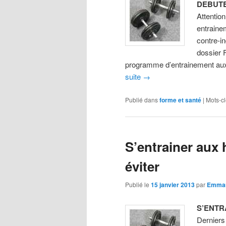
DEBUT
Attentio
entraine
contre-i
dossier 
programme d’entrainement aux h
suite
→
Publié dans
forme et santé
|
Mots-cl
S’entrainer aux h
éviter
Publié le
15 janvier 2013
par
Emma
S’ENTR
Derniers