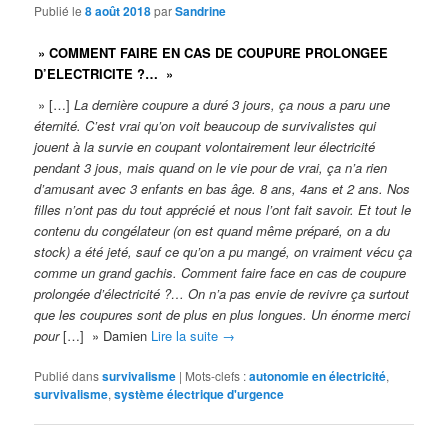
Publié le
8 août 2018
par
Sandrine
» COMMENT FAIRE EN CAS DE COUPURE PROLONGEE
D’ELECTRICITE ?… »
» […]
La dernière coupure a duré 3 jours, ça nous a paru une
éternité. C’est vrai qu’on voit beaucoup de survivalistes qui
jouent à la survie en coupant volontairement leur électricité
pendant 3 jous, mais quand on le vie pour de vrai, ça n’a rien
d’amusant avec 3 enfants en bas âge. 8 ans, 4ans et 2 ans. Nos
filles n’ont pas du tout apprécié et nous l’ont fait savoir. Et tout le
contenu du congélateur (on est quand même préparé, on a du
stock) a été jeté, sauf ce qu’on a pu mangé, on vraiment vécu ça
comme un grand gachis. Comment faire face en cas de coupure
prolongée d’électricité ?… On n’a pas envie de revivre ça surtout
que les coupures sont de plus en plus longues. Un énorme merci
pour
[…] » Damien
Lire la suite
→
Publié dans
survivalisme
|
Mots-clefs :
autonomie en électricité
,
survivalisme
,
système électrique d'urgence