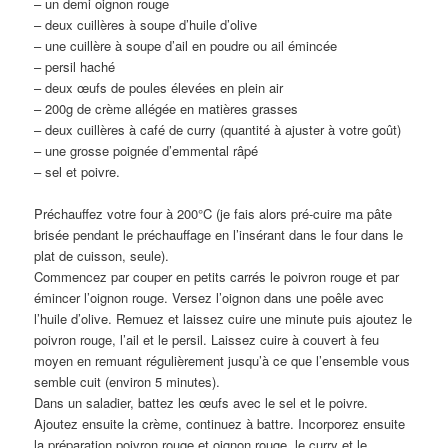
– un demi oignon rouge
– deux cuillères à soupe d’huile d’olive
– une cuillère à soupe d’ail en poudre ou ail émincée
– persil haché
– deux œufs de poules élevées en plein air
– 200g de crème allégée en matières grasses
– deux cuillères à café de curry (quantité à ajuster à votre goût)
– une grosse poignée d’emmental râpé
– sel et poivre.
Préchauffez votre four à 200°C (je fais alors pré-cuire ma pâte
brisée pendant le préchauffage en l’insérant dans le four dans le
plat de cuisson, seule).
Commencez par couper en petits carrés le poivron rouge et par
émincer l’oignon rouge. Versez l’oignon dans une poêle avec
l’huile d’olive. Remuez et laissez cuire une minute puis ajoutez le
poivron rouge, l’ail et le persil. Laissez cuire à couvert à feu
moyen en remuant régulièrement jusqu’à ce que l’ensemble vous
semble cuit (environ 5 minutes).
Dans un saladier, battez les œufs avec le sel et le poivre.
Ajoutez ensuite la crème, continuez à battre. Incorporez ensuite
la préparation poivron rouge et oignon rouge, le curry et le