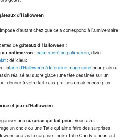
 gâteaux d’Halloween
impose d’autant chez que cela correspond à l’anniversaire
ecettes de
gâteaux d’Halloween
:
e au potimarron
:
cake sucré au potimarron
, divin
olat
: délicieux
n
: la
tarte d’Halloween à la praline rouge sang
pour plaire à
ssin réalisé au sucre glace (une tête dessinée sur un
our donner à votre tarte aux pralines un air encore plus
rise et jeux d’Halloween
organiser une
surprise qui fait peur
. Vous avez
age un oncle ou une Tatie qui aime faire des surprises.
loween une visite surprise : notre Tatie Candy à nous est