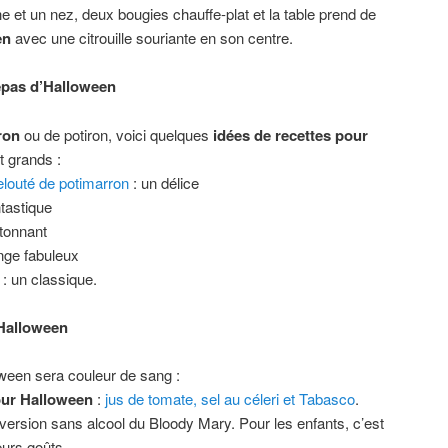
 et un nez, deux bougies chauffe-plat et la table prend de
en
avec une citrouille souriante en son centre.
repas d’Halloween
ron
ou de potiron, voici quelques
idées de recettes pour
et grands :
elouté de potimarron
: un délice
ntastique
tonnant
nge fabuleux
n
: un classique.
’Halloween
oween sera couleur de sang :
our Halloween
:
jus de tomate, sel au céleri et Tabasco
.
version sans alcool du Bloody Mary. Pour les enfants, c’est
urs goûts.