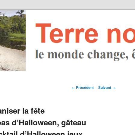
Navigation des
←
Précédent
Suivant
→
articles
niser la fête
pas d’Halloween, gâteau
ktail d’Halloween,jeux