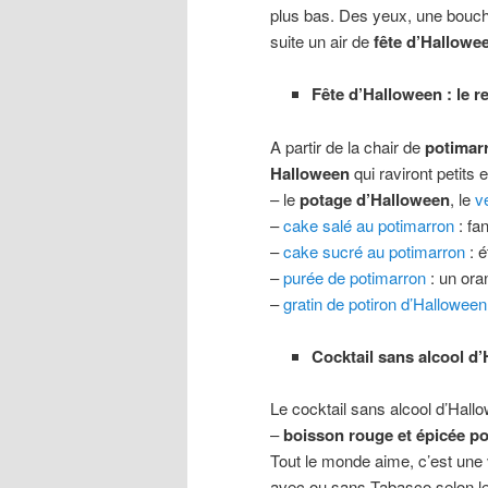
plus bas. Des yeux, une bouche
suite un air de
fête d’Hallowe
Fête d’Halloween : le 
A partir de la chair de
potimar
Halloween
qui raviront petits 
– le
potage d’Halloween
, le
v
–
cake salé au potimarron
: fa
–
cake sucré au potimarron
: é
–
purée de potimarron
: un ora
–
gratin de potiron d’Hallowee
Cocktail sans alcool d
Le cocktail sans alcool d’Hall
–
boisson rouge et épicée p
Tout le monde aime, c’est une 
avec ou sans Tabasco selon le