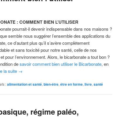
ONATE : COMMENT BIEN L’UTILISER
bonate pourrait-il devenir indispensable dans nos maisons ?
 que semble nous suggérer l’ensemble des applications du
ate, ce d’autant plus qu’il s’avère complètement
able et sans toxicité pour notre santé, celle de nos
et pour l’environnement. Alors, le bicarbonate a tout bon ?
ondition de
savoir comment bien utiliser le Bicarbonate
, en
re la suite
→
efs :
alimentation et santé
,
bien-être
,
être en forme
,
livre
,
santé
basique, régime paléo,