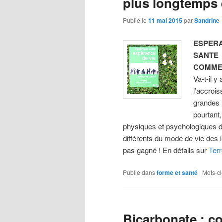
plus longtemps
Publié le
11 mai 2015
par
Sandrine
ESPERA
SANTE
COMMEN
Va-t-il y
l’accroi
grandes 
pourtant
physiques et psychologiques de
différents du mode de vie des i
pas gagné ! En détails sur
Terr
Publié dans
forme et santé
|
Mots-cl
Bicarbonate : co