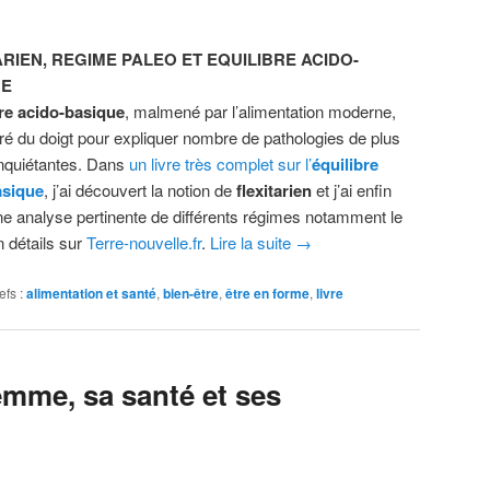
ARIEN, REGIME PALEO ET EQUILIBRE ACIDO-
UE
bre acido-basique
, malmené par l’alimentation moderne,
ré du doigt pour expliquer nombre de pathologies de plus
inquiétantes. Dans
un livre très complet sur l’
équilibre
asique
, j’ai découvert la notion de
flexitarien
et j’ai enfin
ne analyse pertinente de différents régimes notamment le
n détails sur
Terre-nouvelle.fr
.
Lire la suite
→
efs :
alimentation et santé
,
bien-être
,
être en forme
,
livre
emme, sa santé et ses