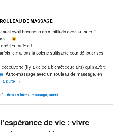
 ROULEAU DE MASSAGE
anuel avait beaucoup de similitude avec un ours ?…
ence …
chéri en raffole !
parfois je n’ai pas la poigne suffisante pour dénouer ses
e découverte (il y a de cela bientôt deux ans) qui s’avère
ge
.
Auto-massage avec un rouleau de massage
, en
e la suite
→
efs :
être en forme
,
massage
,
santé
l’espérance de vie : vivre