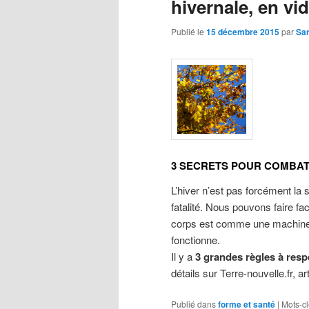
hivernale, en vi
Publié le
15 décembre 2015
par
Sa
3 SECRETS POUR COMBAT
L’hiver n’est pas forcément la 
fatalité. Nous pouvons faire fa
corps est comme une machine. S
fonctionne.
Il y a
3 grandes règles à respe
détails sur Terre-nouvelle.fr, ar
Publié dans
forme et santé
|
Mots-cl