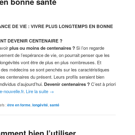
 en bonne santé
NCE DE VIE : VIVRE PLUS LONGTEMPS EN BONNE
T DEVENIR CENTENAIRE ?
 avoir
plus ou moins de centenaires ?
Si l’on regarde
ssement de l’espérance de vie, on pourrait penser que les
longévités vont être de plus en plus nombreuses. Et
, des médecins se sont penchés sur les caractéristiques
s centenaires du présent. Leurs profils seraient bien
ndividus d’aujourd’hui.
Devenir centenaires ?
C’est à priori
e-nouvelle.fr
.
Lire la suite
→
efs :
être en forme
,
longévité
,
santé
mment bien l’utiliser