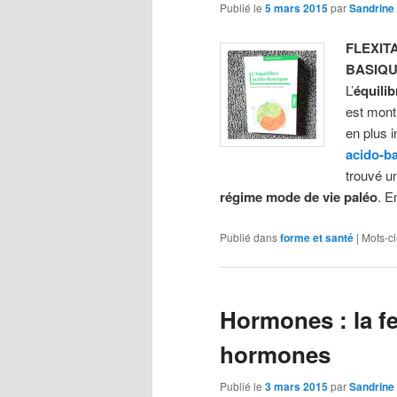
Publié le
5 mars 2015
par
Sandrine
FLEXIT
BASIQ
L’
équili
est mont
en plus 
acido-b
trouvé u
régime mode de vie paléo
. E
Publié dans
forme et santé
|
Mots-cl
Hormones : la f
hormones
Publié le
3 mars 2015
par
Sandrine