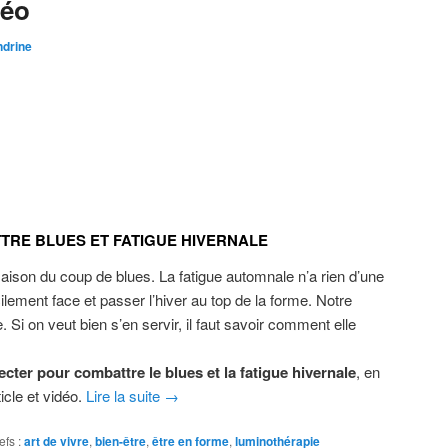
déo
ndrine
TRE BLUES ET FATIGUE HIVERNALE
saison du coup de blues. La fatigue automnale n’a rien d’une
cilement face et passer l’hiver au top de la forme. Notre
i on veut bien s’en servir, il faut savoir comment elle
cter pour combattre le blues et la fatigue hivernale
, en
ticle et vidéo.
Lire la suite
→
efs :
art de vivre
,
bien-être
,
être en forme
,
luminothérapie