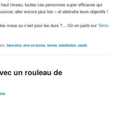
de haut niveau, toutes ces personnes super efficaces qui
rcer, aller encore plus loin » et atteindre leurs objectifs !
ur les mous ou c’est pour les durs ?… On en parle sur
Terre-
efs :
bien-être
,
être en forme
,
forme
,
méditation
,
santé
vec un rouleau de
ine