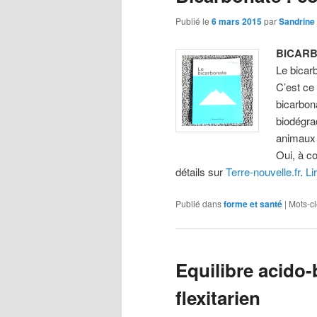
Publié le
6 mars 2015
par
Sandrine
BICARB
Le bicar
C’est ce
bicarbon
biodégrad
animaux 
Oui, à c
détails sur
Terre-nouvelle.fr
.
Li
Publié dans
forme et santé
|
Mots-cl
Equilibre acido-
flexitarien