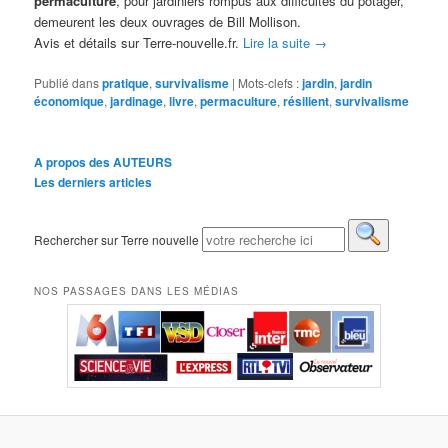
permaculture
, pour jardiniers rompus aux difficultés du potager,
demeurent les deux ouvrages de Bill Mollison.
Avis et détails sur Terre-nouvelle.fr.
Lire la suite
→
Publié dans
pratique
,
survivalisme
|
Mots-clefs :
jardin
,
jardin
économique
,
jardinage
,
livre
,
permaculture
,
résilient
,
survivalisme
A propos des AUTEURS
Les derniers articles
Rechercher sur Terre nouvelle
NOS PASSAGES DANS LES MÉDIAS