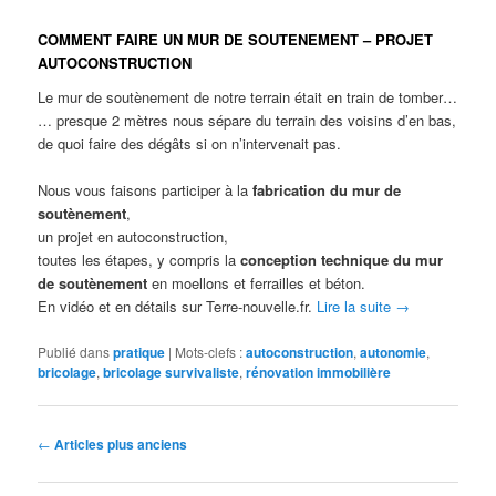
COMMENT FAIRE UN MUR DE SOUTENEMENT – PROJET
AUTOCONSTRUCTION
Le mur de soutènement de notre terrain était en train de tomber…
… presque 2 mètres nous sépare du terrain des voisins d’en bas,
de quoi faire des dégâts si on n’intervenait pas.
Nous vous faisons participer à la
fabrication du mur de
soutènement
,
un projet en autoconstruction,
toutes les étapes, y compris la
conception technique du mur
de soutènement
en moellons et ferrailles et béton.
En vidéo et en détails sur Terre-nouvelle.fr.
Lire la suite
→
Publié dans
pratique
|
Mots-clefs :
autoconstruction
,
autonomie
,
bricolage
,
bricolage survivaliste
,
rénovation immobilière
Navigation des articles
←
Articles plus anciens