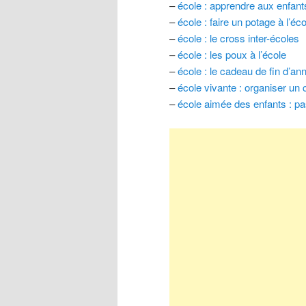
–
école : apprendre aux enfant
–
école : faire un potage à l’éco
–
école : le cross inter-écoles
–
école : les poux à l’école
–
école : le cadeau de fin d’an
–
école vivante : organiser un
–
école aimée des enfants : pas