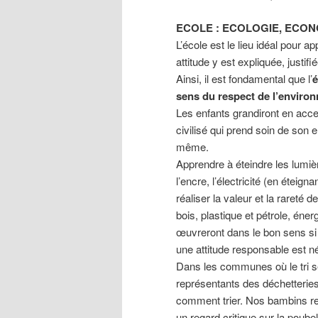
ECOLE : ECOLOGIE, ECON
L’école est le lieu idéal pour 
attitude y est expliquée, justifié
Ainsi, il est fondamental que l’
é
sens du respect de l’environ
Les enfants grandiront en acc
civilisé qui prend soin de son 
même.
Apprendre à éteindre les lumiè
l’encre, l’électricité (en éteign
réaliser la valeur et la rareté 
bois, plastique et pétrole, éne
œuvreront dans le bon sens si
une attitude responsable est néc
Dans les communes où le tri sé
représentants des déchetteries 
comment trier. Nos bambins rev
un regard critique sur la poub