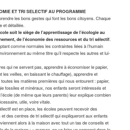
OMIE ET TRI SELECTIF AU PROGRAMME
apprendre les bons gestes qui font les bons citoyens. Chaque
e et détaillée.
cole soit le siège de l’apprentissage de l’écologie au
nement, de l’économie des ressources et du tri sélectif
.
eptant comme normales les contraintes liées à l’humain
environnement au même titre qu’il respecte les autres et lui-
res qui ne servent pas, apprendre à économiser le papier,
ant les veilles, en baissant le chauffage), apprendre et
de toutes les matières premières qui nous entourent : papier,
rgie fossiles et minéraux, nos enfants seront intéressés et
 l’école (de même que leurs parents) leur explique combien
essaire, utile, voire vitale.
lectif est en place, les écoles peuvent recevoir des
et des centres de tri sélectif qui expliqueront aux enfants
iennent alors à la maison avec tout un tas de conseils et
elle de la maison : « maman, on va faire un compost dans le