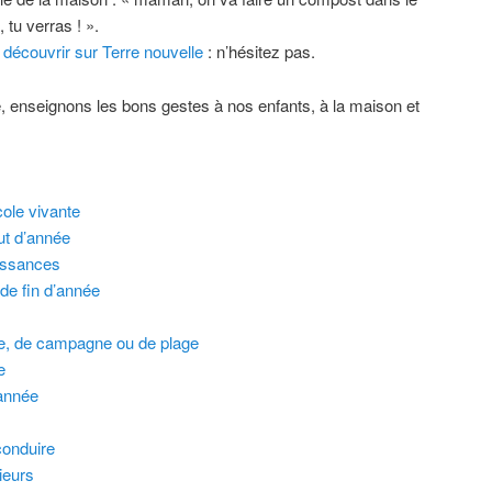
, tu verras ! ».
découvrir sur Terre nouvelle
: n’hésitez pas.
e, enseignons les bons gestes à nos enfants, à la maison et
cole vivante
ut d’année
issances
 de fin d’année
ge, de campagne ou de plage
e
’année
conduire
ieurs