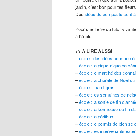
jardin, c’est bon pour tes fleurs
Des
idées de composts sont à 
Pour une Terre du futur vivant
à l’école.
>> A LIRE AUSSI
–
école : des idées pour une é
–
école : le pique-nique de déb
–
école : le marché des conna
–
école : la chorale de Noël ou
–
école : mardi gras
–
école : les semaines de nei
–
école : la sortie de fin d’anné
–
école : la kermesse de fin d
–
école : le pédibus
–
école : le permis de bien se 
–
école : les intervenants extér