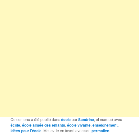
Ce contenu a été publié dans
école
par
Sandrine
, et marqué avec
école
,
école aimée des enfants
,
école vivante
,
enseignement
,
idées pour l'école
. Mettez-le en favori avec son
permalien
.