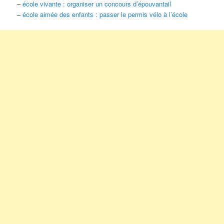
–
école vivante : organiser un concours d’épouvantail
–
école aimée des enfants : passer le permis vélo à l’école