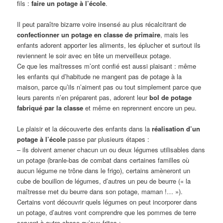
fils :
faire un potage à l’école
.
Il peut paraître bizarre voire insensé au plus récalcitrant de
confectionner un potage en classe de primaire
, mais les
enfants adorent apporter les aliments, les éplucher et surtout ils
reviennent le soir avec en tête un merveilleux potage.
Ce que les maîtresses m’ont confié est aussi plaisant : même
les enfants qui d’habitude ne mangent pas de potage à la
maison, parce qu’ils n’aiment pas ou tout simplement parce que
leurs parents n’en préparent pas, adorent leur
bol de potage
fabriqué par la classe
et même en reprennent encore un peu.
Le plaisir et la découverte des enfants dans la
réalisation d’un
potage à l’école
passe par plusieurs étapes :
– ils doivent amener chacun un ou deux légumes utilisables dans
un potage (branle-bas de combat dans certaines familles où
aucun légume ne trône dans le frigo), certains amèneront un
cube de bouillon de légumes, d’autres un peu de beurre (« la
maîtresse met du beurre dans son potage, maman !… »).
Certains vont découvrir quels légumes on peut incorporer dans
un potage, d’autres vont comprendre que les pommes de terre
servent à autre chose qu’aux frites ;