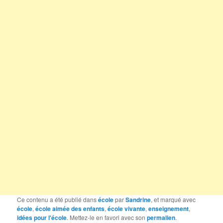
Ce contenu a été publié dans
école
par
Sandrine
, et marqué avec
école
,
école aimée des enfants
,
école vivante
,
enseignement
,
idées pour l'école
. Mettez-le en favori avec son
permalien
.