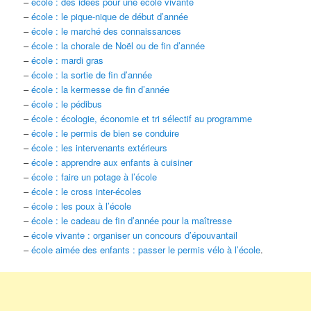
–
école : des idées pour une école vivante
–
école : le pique-nique de début d’année
–
école : le marché des connaissances
–
école : la chorale de Noël ou de fin d’année
–
école : mardi gras
–
école : la sortie de fin d’année
–
école : la kermesse de fin d’année
–
école : le pédibus
–
école : écologie, économie et tri sélectif au programme
–
école : le permis de bien se conduire
–
école : les intervenants extérieurs
–
école : apprendre aux enfants à cuisiner
–
école : faire un potage à l’école
–
école : le cross inter-écoles
–
école : les poux à l’école
–
école : le cadeau de fin d’année pour la maîtresse
–
école vivante : organiser un concours d’épouvantail
–
école aimée des enfants : passer le permis vélo à l’école
.