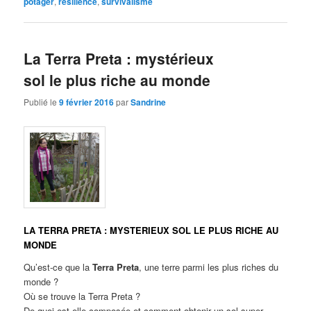
potager
,
résilience
,
survivalisme
La Terra Preta : mystérieux
sol le plus riche au monde
Publié le
9 février 2016
par
Sandrine
LA TERRA PRETA : MYSTERIEUX SOL LE PLUS RICHE AU
MONDE
Qu’est-ce que la
Terra Preta
, une terre parmi les plus riches du
monde ?
Où se trouve la Terra Preta ?
De quoi est-elle composée et comment obtenir un sol super